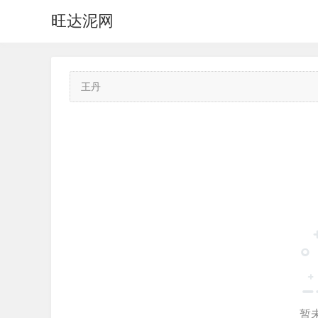
旺达泥网
王丹
暂未