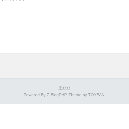
王豆豆
Powered By
Z-BlogPHP
. Theme by
TOYEAN
.