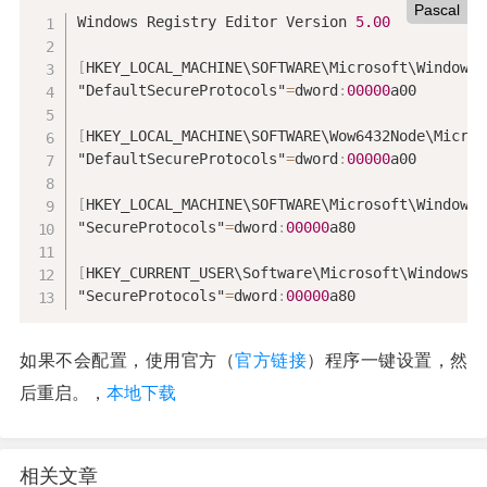
Pascal
Windows Registry Editor Version 
5.00
[
HKEY_LOCAL_MACHINE\SOFTWARE\Microsoft\Windows\
"DefaultSecureProtocols"
=
dword
:
00000
a00

[
HKEY_LOCAL_MACHINE\SOFTWARE\Wow6432Node\Micros
"DefaultSecureProtocols"
=
dword
:
00000
a00

[
HKEY_LOCAL_MACHINE\SOFTWARE\Microsoft\Windows\
"SecureProtocols"
=
dword
:
00000
a80

[
HKEY_CURRENT_USER\Software\Microsoft\Windows\C
"SecureProtocols"
=
dword
:
00000
a80
如果不会配置，使用官方（
官方链接
）程序一键设置，然
后重启。，
本地下载
相关文章