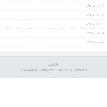
2016-11-25
2017-01-02
2017-01-03
2017-01-14
2017-02-22
王豆豆
Powered By
Z-BlogPHP
. Theme by
TOYEAN
.